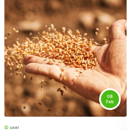
08
Feb
user